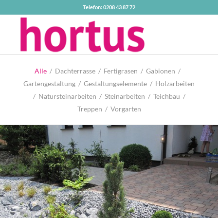
Telefon: 0208 43 87 72
Alle
/
Dachterrasse
/
Fertigrasen
/
Gabionen
/
Gartengestaltung
/
Gestaltungselemente
/
Holzarbeiten
/
Natursteinarbeiten
/
Steinarbeiten
/
Teichbau
/
Treppen
/
Vorgarten