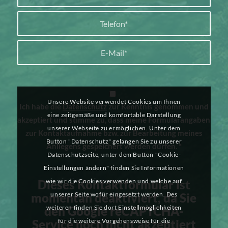
Unsere Website verwendet Cookies um Ihnen
Ich habe die
Datenschutz
zur Kenntnis genommen und
eine zeitgemäße und komfortable Darstellung
akzeptiert und stimme zu, dass meine Formularangaben
unserer Webseite zu ermöglichen. Unter dem
zur Kontaktaufnahme bzw. zur Bearbeitung meines
Button "Datenschutz" gelangen Sie zu unserer
Anliegens gespeichert werden dürfen.
*
Datenschutzseite, unter dem Button "Cookie-
Einstellungen ändern" finden Sie Informationen
Dieses Kontaktformular ist
wie wir die Cookies verwenden und welche auf
momentan deaktiviert, da Sie
unserer Seite wofür eingesetzt werden. Des
den Google reCAPTCHA-
weiteren finden Sie dort Einstellmöglichkeiten
Service noch nicht akzeptiert
für die weitere Vorgehensweise für die