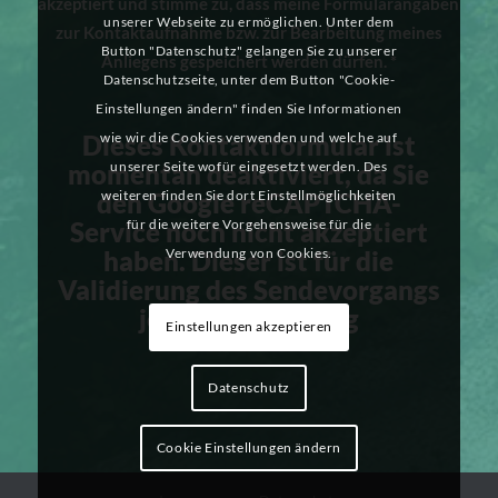
akzeptiert und stimme zu, dass meine Formularangaben
unserer Webseite zu ermöglichen. Unter dem
zur Kontaktaufnahme bzw. zur Bearbeitung meines
Button "Datenschutz" gelangen Sie zu unserer
Anliegens gespeichert werden dürfen.
*
Datenschutzseite, unter dem Button "Cookie-
Einstellungen ändern" finden Sie Informationen
Dieses Kontaktformular ist
wie wir die Cookies verwenden und welche auf
momentan deaktiviert, da Sie
unserer Seite wofür eingesetzt werden. Des
den Google reCAPTCHA-
weiteren finden Sie dort Einstellmöglichkeiten
Service noch nicht akzeptiert
für die weitere Vorgehensweise für die
haben. Dieser ist für die
Verwendung von Cookies.
Validierung des Sendevorgangs
jedoch notwendig
Einstellungen akzeptieren
Datenschutz
Cookie Einstellungen ändern